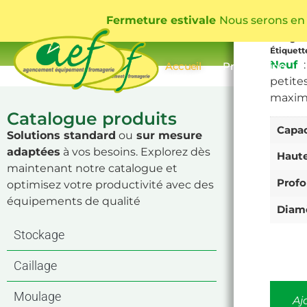
10
Fermeture estivale
Nous serons en
UGS
BAR
Catégor
Étiquett
Neuf
:
Accueil
Présentation
petite
maxima
Catalogue produits
Capac
Solutions standard
ou
sur mesure
adaptées
à vos besoins. Explorez dès
Haut
maintenant notre catalogue et
Profo
optimisez votre productivité avec des
équipements de qualité
Diam
Stockage
Caillage
Moulage
Aj