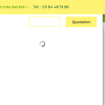
n très bel été ! –
Tél. : 03 84 48 19 86
Estimation
Quotation
Contact