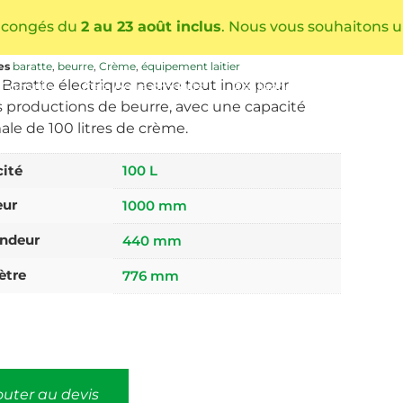
0L
 congés du
2 au 23 août inclus
. Nous vous souhaitons u
-ELEC-100
ie
Divers
es
baratte
,
beurre
,
Crème
,
équipement laitier
 Baratte électrique neuve tout inox pour
Conseils
Catalogue produits
Réalisations
Actualités
s productions de beurre, avec une capacité
le de 100 litres de crème.
ité
100 L
eur
1000 mm
ndeur
440 mm
ètre
776 mm
outer au devis