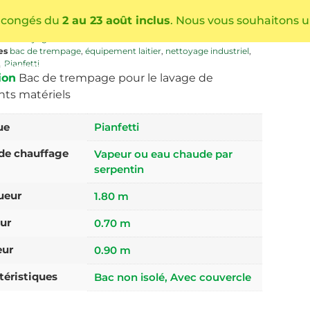
80m
 congés du
2 au 23 août inclus
. Nous vous souhaitons u
-PIANFETTI-180
ie
Nettoyage
es
bac de trempage
,
équipement laitier
,
nettoyage industriel
,
,
Pianfetti
Conseils
Catalogue produits
Réalisations
Actualités
ion
Bac de trempage pour le lavage de
ents matériels
ue
Pianfetti
de chauffage
Vapeur ou eau chaude par
serpentin
ueur
1.80 m
ur
0.70 m
eur
0.90 m
téristiques
Bac non isolé, Avec couvercle