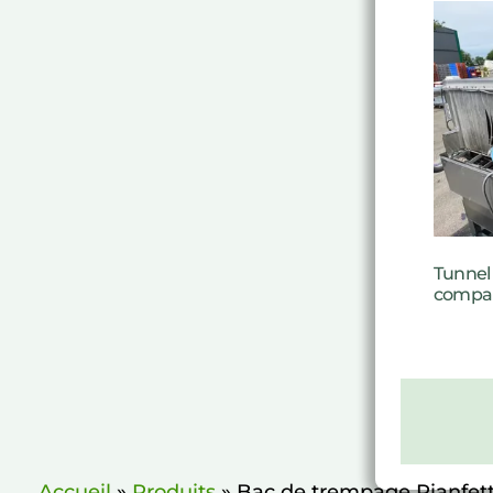
Tunnel 
compa
Accueil
»
Produits
»
Bac de trempage Pianfett