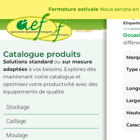
1.
Fermeture estivale
Nous serons en
UGS
BAC
Catégor
Étiquett
occasion
Accueil
Présentation
Occas
différ
Catalogue produits
Marq
Solutions standard
ou
sur mesure
adaptées
à vos besoins. Explorez dès
Type 
maintenant notre catalogue et
optimisez votre productivité avec des
Long
équipements de qualité
Large
Stockage
Haut
Caillage
Carac
Moulage