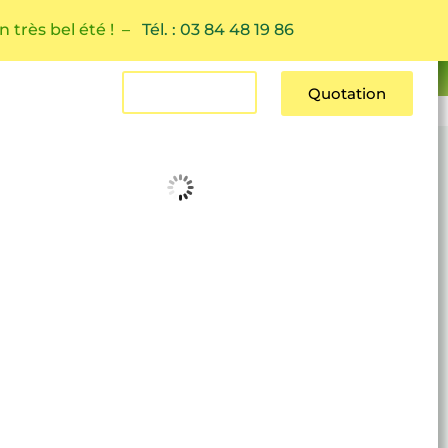
n très bel été ! –
Tél. : 03 84 48 19 86
Estimation
Quotation
Contact