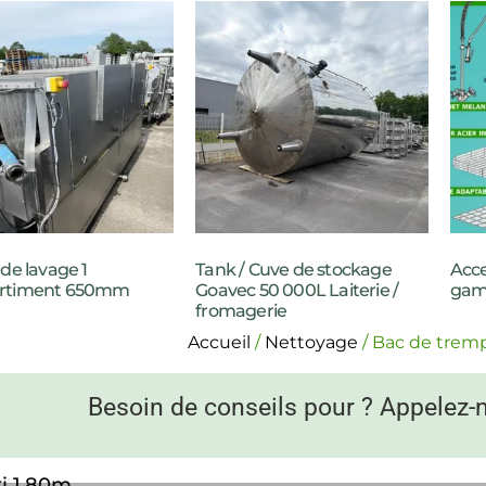
de lavage 1
Tank / Cuve de stockage
Acce
rtiment 650mm
Goavec 50 000L Laiterie /
gam
fromagerie
Accueil
/
Nettoyage
/ Bac de tremp
Besoin de conseils pour ? Appelez-
i 1.80m