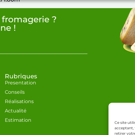
 fromagerie ?
ne !
Rubriques
Presentation
Conseils
Réalisations
Actualité
Estimation
Ce site uti
acceptant, 
retirer vot