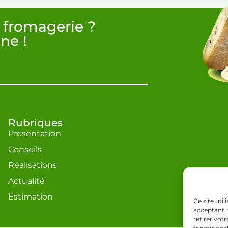
 fromagerie ?
ne !
Rubriques
Presentation
Conseils
Réalisations
Actualité
Estimation
Ce site uti
acceptant, 
retirer vot