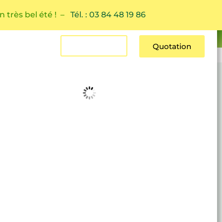
n très bel été ! –
Tél. : 03 84 48 19 86
Estimation
Quotation
Contact