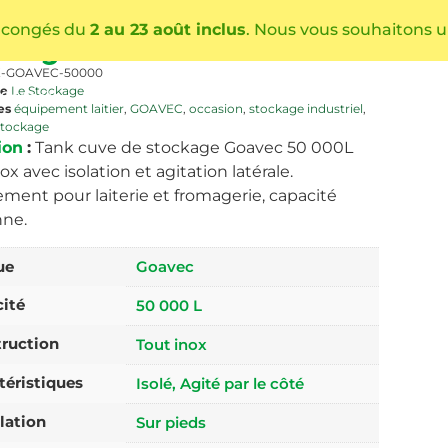
vec 50 000L Laiterie /
 congés du
2 au 23 août inclus
. Nous vous souhaitons u
magerie
-GOAVEC-50000
ie
Le Stockage
Conseils
Catalogue produits
Réalisations
Actualités
es
équipement laitier
,
GOAVEC
,
occasion
,
stockage industriel
,
stockage
ion
:
Tank cuve de stockage Goavec 50 000L
ox avec isolation et agitation latérale.
ment pour laiterie et fromagerie, capacité
ne.
ue
Goavec
ité
50 000 L
ruction
Tout inox
téristiques
Isolé, Agité par le côté
llation
Sur pieds