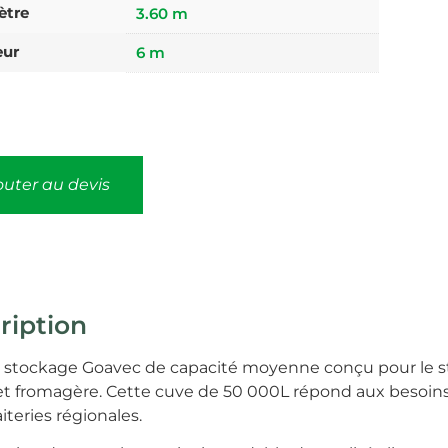
ètre
3.60 m
eur
6 m
outer au devis
ription
 stockage Goavec de capacité moyenne conçu pour le sto
e et fromagère. Cette cuve de 50 000L répond aux besoins
aiteries régionales.