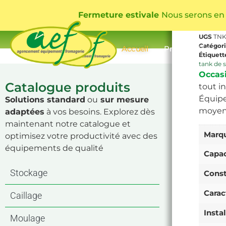
Goa
Fermeture estivale
Nous serons en
fro
UGS
TNK
Catégor
Accueil
Présentation
Étiquett
tank de 
Occas
Catalogue produits
tout in
Équipe
Solutions standard
ou
sur mesure
moyen
adaptées
à vos besoins. Explorez dès
maintenant notre catalogue et
Marq
optimisez votre productivité avec des
équipements de qualité
Capac
Stockage
Const
Carac
Caillage
Insta
Moulage