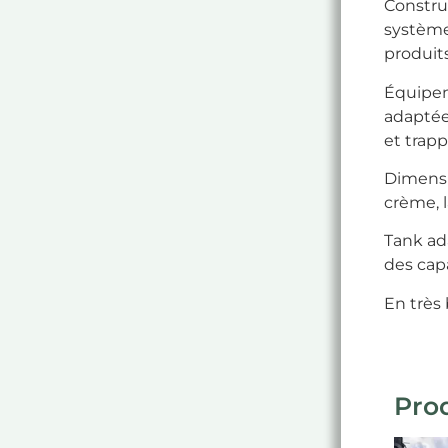
Constru
système
produits
Équipem
adaptée
et trapp
Dimensi
crème, l
Tank ad
des cap
En très 
Prod