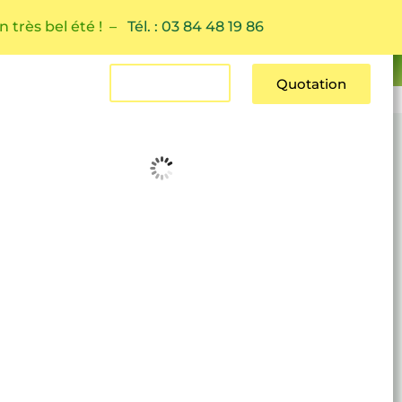
n très bel été ! –
Tél. : 03 84 48 19 86
Estimation
Quotation
Contact