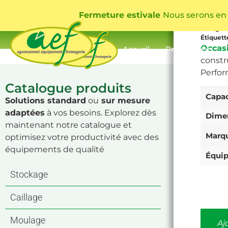
Alp
Fermeture estivale
Nous serons en
UGS
TAN
Catégor
Étiquett
Occas
Accueil
Présentation
constr
Perfor
Catalogue produits
Capac
Solutions standard
ou
sur mesure
adaptées
à vos besoins. Explorez dès
Dime
maintenant notre catalogue et
Marq
optimisez votre productivité avec des
équipements de qualité
Équi
Stockage
Caillage
Moulage
Aj