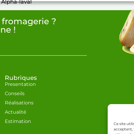
 Alpha-laval
 fromagerie ?
ne !
Rubriques
Presentation
Conseils
Réalisations
Actualité
Estimation
Ce site uti
acceptant, 