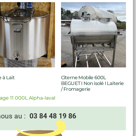
 à Lait
Citerne Mobile 600L
BEGUET I Non isolé I Laiterie
/ Fromagerie
age 11 000L Alpha-laval
nous au :
03 84 48 19 86