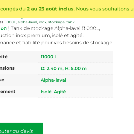
ha-laval
 congés du
2 au 23 août inclus
. Nous vous souhaitons u
K-STOCK-AL-11000
ie
Le Stockage
es
11000L
,
alpha-laval
,
inox
,
stockage
,
tank
ion
| Tank de stockage Alpha-laval 11 000L,
Conseils
Catalogue produits
Réalisations
Actualités
uction inox premium, isolé et agité.
mance et fiabilité pour vos besoins de stockage.
ité
11000 L
nsions
D: 2.40 m, H: 5.00 m
ue
Alpha-laval
pement
Isolé, Agité
outer au devis