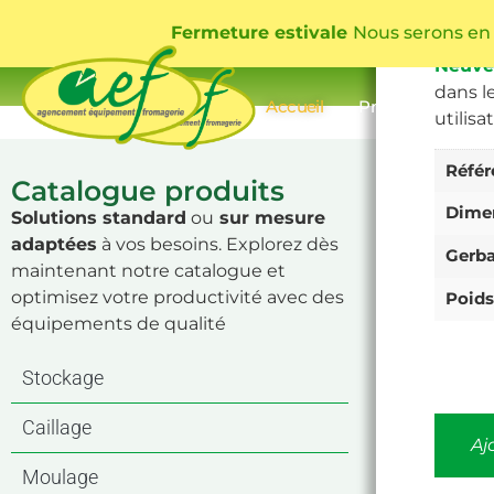
UGS
CAG
Catégor
Fermeture estivale
Nous serons en
Étiquett
Neuve
dans l
Accueil
Présentation
utilisa
Référ
Catalogue produits
Dimen
Solutions standard
ou
sur mesure
adaptées
à vos besoins. Explorez dès
Gerb
maintenant notre catalogue et
optimisez votre productivité avec des
Poids
équipements de qualité
Stockage
Caillage
Aj
Moulage
.