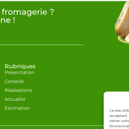
 fromagerie ?
ne !
Rubriques
Presentation
Conseils
Réalisations
Actualité
Estimation
Ce site uti
acceptant, 
retirer vot
fonctionnal