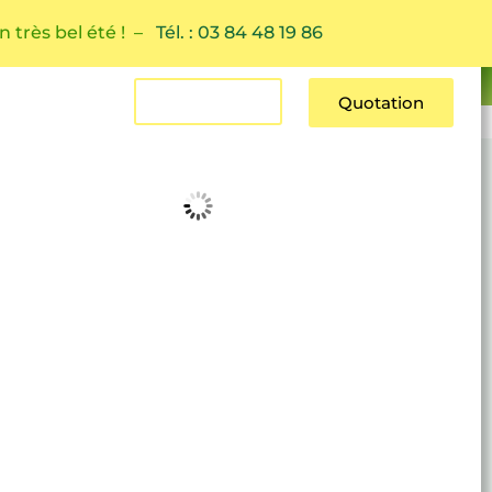
n très bel été ! –
Tél. : 03 84 48 19 86
Estimation
Quotation
Contact