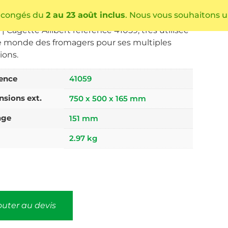
-ALB-41059
ies
L'Affinage
,
L'égouttage
 congés du
2 au 23 août inclus
. Nous vous souhaitons u
es
41059
,
Allibert
,
cagette
,
fromager
| Cagette Allibert référence 41059, très utilisée
e monde des fromagers pour ses multiples
Conseils
Catalogue produits
Réalisations
Actualités
tions.
ence
41059
sions ext.
750 x 500 x 165 mm
age
151 mm
2.97 kg
outer au devis