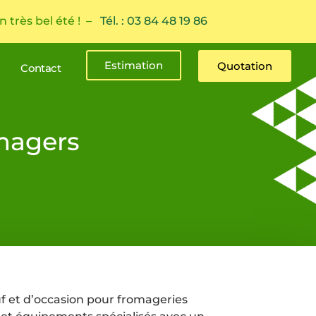
n très bel été ! –
Tél. : 03 84 48 19 86
Estimation
Quotation
Contact
magers
f et d’occasion pour fromageries