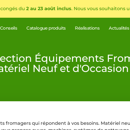
 congés du
2 au 23 août inclus
. Nous vous souhaitons u
Conseils
Catalogue produits
Réalisations
Actualités
lection Équipements Fro
tériel Neuf et d'Occasion
s fromagers qui répondent à vos besoins. Matériel neu