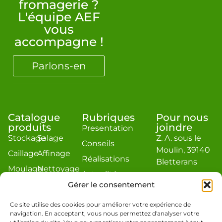
fromagerie ?
L'équipe AEF
vous
accompagne !
Parlons-en
Catalogue
Rubriques
Pour nous
produits
joindre
Presentation
Stockage
Salage
Z. A. sous le
Conseils
Moulin, 39140
Caillage
Affinage
Réalisations
Bletterans
Moulage
Nettoyage
Actualité
contact@aef-
Égouttage
Divers
Gérer le consentement
jacquier.com
Estimation
Téléphone : 03
Ce site utilise des cookies pour améliorer votre expérience de
navigation. En acceptant, vous nous permettez d'analyser votre
84 48 19 86