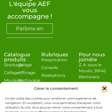
L'équipe AEF
vous
accompagne !
Parlons-en
Catalogue
Rubriques
Pour nous
produits
joindre
Presentation
Stockage
Salage
Z. A. sous le
Conseils
Moulin, 39140
Caillage
Affinage
Réalisations
Bletterans
Moulage
Nettoyage
Actualité
contact@aef-
Égouttage
Divers
Gérer le consentement
jacquier.com
Estimation
Téléphone : 03
Ce site utilise des cookies pour améliorer votre expérience de
navigation. En acceptant, vous nous permettez d'analyser votre
84 48 19 86
utilisation du site. Vous pouvez retirer votre consentement à tout
moment, ce qui peut affecter certaines fonctionnalités.