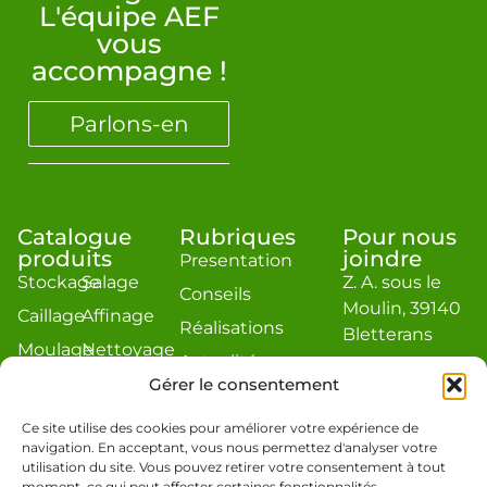
L'équipe AEF
vous
accompagne !
Parlons-en
Catalogue
Rubriques
Pour nous
produits
joindre
Presentation
Stockage
Salage
Z. A. sous le
Conseils
Moulin, 39140
Caillage
Affinage
Réalisations
Bletterans
Moulage
Nettoyage
Actualité
contact@aef-
Égouttage
Divers
Gérer le consentement
jacquier.com
Estimation
Téléphone : 03
Ce site utilise des cookies pour améliorer votre expérience de
navigation. En acceptant, vous nous permettez d'analyser votre
84 48 19 86
utilisation du site. Vous pouvez retirer votre consentement à tout
moment, ce qui peut affecter certaines fonctionnalités.