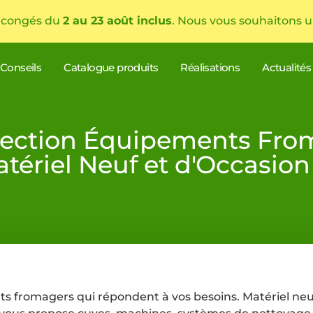
 congés du
2 au 23 août inclus
. Nous vous souhaitons u
Conseils
Catalogue produits
Réalisations
Actualités
lection Équipements Fro
tériel Neuf et d'Occasion
s fromagers qui répondent à vos besoins. Matériel neu