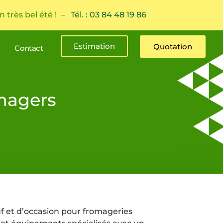
n très bel été ! –
Tél. : 03 84 48 19 86
Estimation
Quotation
Contact
magers
f et d’occasion pour fromageries