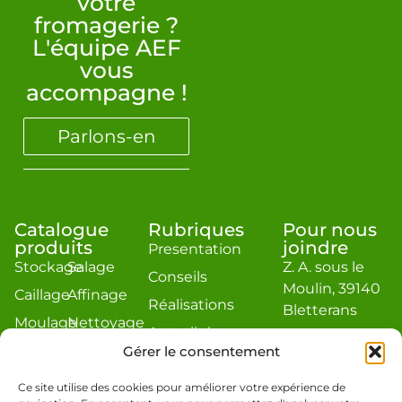
votre
fromagerie ?
L'équipe AEF
vous
accompagne !
Parlons-en
Catalogue
Rubriques
Pour nous
produits
joindre
Presentation
Stockage
Salage
Z. A. sous le
Conseils
Moulin, 39140
Caillage
Affinage
Réalisations
Bletterans
Moulage
Nettoyage
Actualité
contact@aef-
Égouttage
Divers
Gérer le consentement
jacquier.com
Estimation
Téléphone : 03
Ce site utilise des cookies pour améliorer votre expérience de