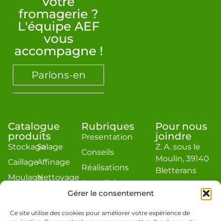
votre
fromagerie ?
L'équipe AEF
vous
accompagne !
Parlons-en
Catalogue
Rubriques
Pour nous
produits
joindre
Presentation
Stockage
Salage
Z. A. sous le
Conseils
Moulin, 39140
Caillage
Affinage
Réalisations
Bletterans
Moulage
Nettoyage
Actualité
contact@aef-
Égouttage
Divers
Gérer le consentement
jacquier.com
Estimation
Téléphone : 03
Ce site utilise des cookies pour améliorer votre expérience de