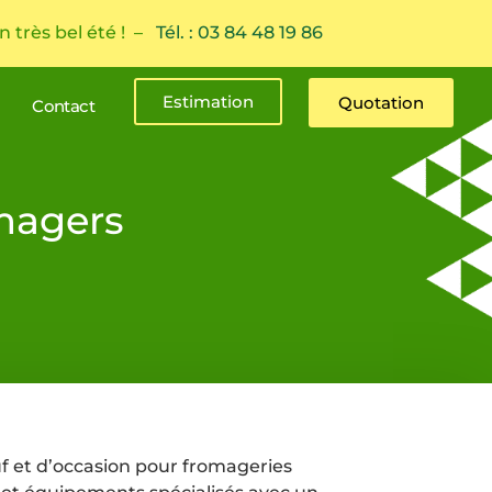
n très bel été ! –
Tél. : 03 84 48 19 86
Estimation
Quotation
Contact
magers
f et d’occasion pour fromageries