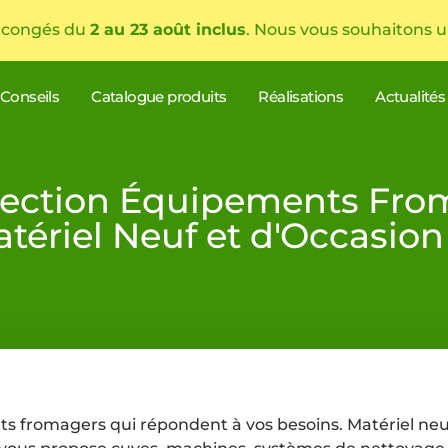
 congés du
2 au 23 août inclus
. Nous vous souhaitons u
Conseils
Catalogue produits
Réalisations
Actualités
lection Équipements Fro
tériel Neuf et d'Occasion
s fromagers qui répondent à vos besoins. Matériel neu