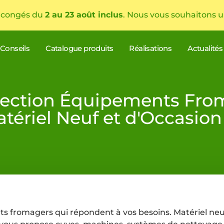
 congés du
2 au 23 août inclus
. Nous vous souhaitons u
Conseils
Catalogue produits
Réalisations
Actualités
lection Équipements Fro
tériel Neuf et d'Occasion
s fromagers qui répondent à vos besoins. Matériel neu