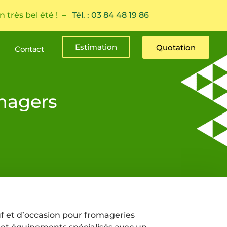
n très bel été ! –
Tél. : 03 84 48 19 86
Estimation
Quotation
Contact
magers
f et d’occasion pour fromageries