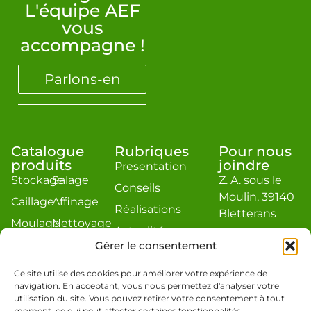
L'équipe AEF
vous
accompagne !
Parlons-en
Catalogue
Rubriques
Pour nous
produits
joindre
Presentation
Stockage
Salage
Z. A. sous le
Conseils
Moulin, 39140
Caillage
Affinage
Réalisations
Bletterans
Moulage
Nettoyage
Actualité
contact@aef-
Égouttage
Divers
Gérer le consentement
jacquier.com
Estimation
Téléphone : 03
Ce site utilise des cookies pour améliorer votre expérience de
navigation. En acceptant, vous nous permettez d'analyser votre
84 48 19 86
utilisation du site. Vous pouvez retirer votre consentement à tout
moment, ce qui peut affecter certaines fonctionnalités.