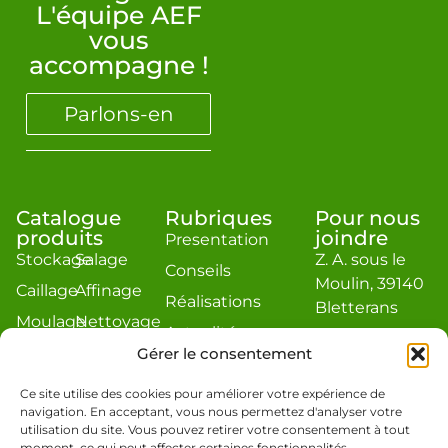
L'équipe AEF
vous
accompagne !
Parlons-en
Catalogue
Rubriques
Pour nous
produits
joindre
Presentation
Stockage
Salage
Z. A. sous le
Conseils
Moulin, 39140
Caillage
Affinage
Réalisations
Bletterans
Moulage
Nettoyage
Actualité
contact@aef-
Égouttage
Divers
Gérer le consentement
jacquier.com
Estimation
Téléphone : 03
Ce site utilise des cookies pour améliorer votre expérience de
navigation. En acceptant, vous nous permettez d'analyser votre
84 48 19 86
utilisation du site. Vous pouvez retirer votre consentement à tout
moment, ce qui peut affecter certaines fonctionnalités.