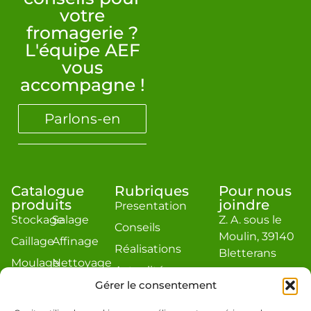
votre
fromagerie ?
L'équipe AEF
vous
accompagne !
Parlons-en
Catalogue
Rubriques
Pour nous
produits
joindre
Presentation
Stockage
Salage
Z. A. sous le
Conseils
Moulin, 39140
Caillage
Affinage
Réalisations
Bletterans
Moulage
Nettoyage
Actualité
contact@aef-
Égouttage
Divers
Gérer le consentement
jacquier.com
Estimation