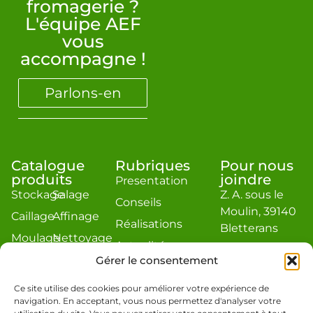
fromagerie ?
L'équipe AEF
vous
accompagne !
Parlons-en
Catalogue
Rubriques
Pour nous
produits
joindre
Presentation
Stockage
Salage
Z. A. sous le
Conseils
Moulin, 39140
Caillage
Affinage
Réalisations
Bletterans
Moulage
Nettoyage
Actualité
contact@aef-
Égouttage
Divers
Gérer le consentement
jacquier.com
Estimation
Téléphone : 03
Ce site utilise des cookies pour améliorer votre expérience de
navigation. En acceptant, vous nous permettez d'analyser votre
84 48 19 86