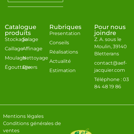
Catalogue
Rubriques
Pour nous
produits
joindre
Presentation
Stockage
Salage
Z. A. sous le
Conseils
Moulin, 39140
Caillage
Affinage
Réalisations
Bletterans
Moulage
Nettoyage
Actualité
contact@aef-
Égouttage
Divers
jacquier.com
Estimation
Téléphone : 03
84 48 19 86
Mentions légales
Conditions générales de
ventes