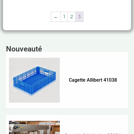
←
1
2
3
Nouveauté
Cagette Allibert 41038