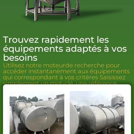
Trouvez rapidement les
équipements adaptés à vos
besoins
Utilisez notre moteurde recherche pour
accéder instantanément aux équipements
qui correspondant à vos critères Saisissez
simplement un mot-clé, une référence.
les résultats les plus pertinents, vous permettant d’identifier
efficacement les équipements qui répondront parfaitement à
vos exigences techniques et à vos contraintes de
production.résultats les plus pertinents, vous permettant
d’identifier efficacement les équipements qui répondront
parfaitement à vos exigences techniques et à vos contraintes
de production.
Vous ne trouvez pas l’équipement que vous recherchez ?