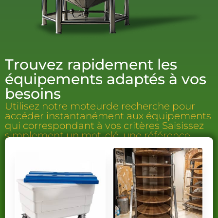
Trouvez rapidement les
équipements adaptés à vos
besoins
Utilisez notre moteurde recherche pour
accéder instantanément aux équipements
qui correspondant à vos critères Saisissez
simplement un mot-clé, une référence.
les résultats les plus pertinents, vous permettant d’identifier
efficacement les équipements qui répondront parfaitement à
vos exigences techniques et à vos contraintes de
production.résultats les plus pertinents, vous permettant
d’identifier efficacement les équipements qui répondront
parfaitement à vos exigences techniques et à vos contraintes
de production.
Vous ne trouvez pas l’équipement que vous recherchez ?