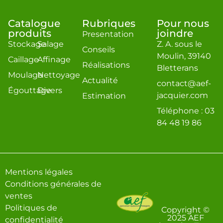
Catalogue
Rubriques
Pour nous
produits
joindre
Presentation
Stockage
Salage
Z. A. sous le
Conseils
Moulin, 39140
Caillage
Affinage
Réalisations
Bletterans
Moulage
Nettoyage
Actualité
contact@aef-
Égouttage
Divers
jacquier.com
Estimation
Téléphone : 03
84 48 19 86
Mentions légales
Conditions générales de
ventes
Politiques de
Copyright ©
2025 AEF
confidentialité